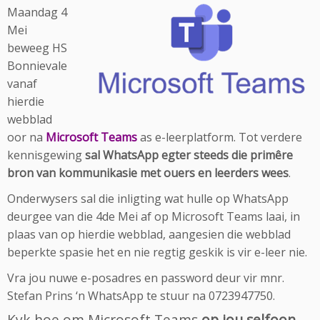
Maandag 4
Mei
beweeg HS
Bonnievale
vanaf
hierdie
webblad
oor na
Microsoft Teams
as e-leerplatform. Tot verdere
kennisgewing
sal WhatsApp egter steeds die primêre
bron van kommunikasie met ouers en leerders wees
.
Onderwysers sal die inligting wat hulle op WhatsApp
deurgee van die 4de Mei af op Microsoft Teams laai, in
plaas van op hierdie webblad, aangesien die webblad
beperkte spasie het en nie regtig geskik is vir e-leer nie.
Vra jou nuwe e-posadres en password deur vir mnr.
Stefan Prins ‘n WhatsApp te stuur na 0723947750.
Kyk hoe om Microsoft Teams
op jou selfoon