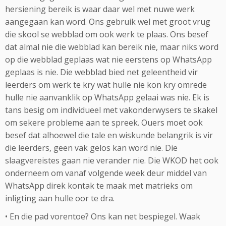
hersiening bereik is waar daar wel met nuwe werk
aangegaan kan word. Ons gebruik wel met groot vrug
die skool se webblad om ook werk te plaas. Ons besef
dat almal nie die webblad kan bereik nie, maar niks word
op die webblad geplaas wat nie eerstens op WhatsApp
geplaas is nie. Die webblad bied net geleentheid vir
leerders om werk te kry wat hulle nie kon kry omrede
hulle nie aanvanklik op WhatsApp gelaai was nie. Ek is
tans besig om individueel met vakonderwysers te skakel
om sekere probleme aan te spreek. Ouers moet ook
besef dat alhoewel die tale en wiskunde belangrik is vir
die leerders, geen vak gelos kan word nie. Die
slaagvereistes gaan nie verander nie. Die WKOD het ook
onderneem om vanaf volgende week deur middel van
WhatsApp direk kontak te maak met matrieks om
inligting aan hulle oor te dra.
• En die pad vorentoe? Ons kan net bespiegel. Waak