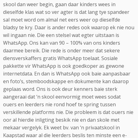
skool dan weer begin, gaan daar kinders wees in
dieselfde klas wat so ver agter is dat lang tye spandeer
sal moet word om almal net eers weer op dieselfde
bladsy te kry. Daar is ander redes ook waarop ek nie nou
wil ingaan nie. Die een stelsel wat egter uitstaan is
WhatsApp. Ons kan van 90 – 100% van ons kinders
daarmee bereik. Die rede is onder meer dat sekere
diensverskaffers gratis WhatsApp toelaat. Sosiale
pakkette vir WhatsApp is ook goedkoper as gewone
internetdata. En dan is WhatsApp ook baie aanpasbaar
en foto’s, stemboodskappe en dokumente kan daarop
geplaas word. Ons is ook deur kenners baie sterk
aangeraai dat ‘n skool eenvormig moet wees sodat
ouers en leerders nie rond hoef te spring tussen
verskillende platforms nie. Die probleem is dat ouers nie
oor al hierdie inligting beskik nie en dan skole met
mekaar vergelyk. Ek weet bv. van ‘n privaatskool in
Kaapstad waar al die leerders beslis ten minste een e-