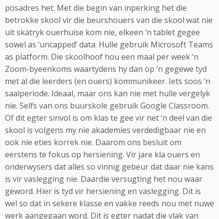
posadres het. Met die begin van inperking het die
betrokke skool vir die beurshouers van die skool wat nie
uit skatryk ouerhuise kom nie, elkeen ‘n tablet gegee
sowel as ‘uncapped’ data. Hulle gebruik Microsoft Teams
as platform. Die skoolhoof hou een maal per week ‘n
Zoom-byeenkoms waartydens hy dan op ‘n gegewe tyd
met al die leerders (en ouers) kommunikeer. Iets soos ‘n
saalperiode. Ideaal, maar ons kan nie met hulle vergelyk
nie. Selfs van ons buurskole gebruik Google Classroom.
Of dit egter sinvol is om klas te gee vir net ‘n deel van die
skool is volgens my nie akademies verdedigbaar nie en
ook nie eties korrek nie. Daarom ons besluit om
eerstens te fokus op hersiening. Vir jare kla ouers en
onderwysers dat alles so vinnig gebeur dat daar nie kans
is vir vaslegging nie. Daardie versugting het nou waar
geword. Hier is tyd vir hersiening en vaslegging. Dit is
wel so dat in sekere klasse en vakke reeds nou met nuwe
werk aangegaan word. Dit is egter nadat die vlak van