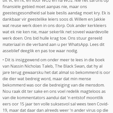
bv. vC en nC en voor WO2 en na WO2. Nie net sal ons op
finansiële gebied moet aanpas nie, maar ons
geestesgesondheid sal baie beslis aandag moet kry. Ek is
dankbaar vir geestelike leiers soos di. Willem en Jakkie
wat reuse werk doen in ons dorp. Ook ander kerkleiers
wat ek nie ken nie, maar sekerlik net soveel waardevolle
werk doen. Ons bid hulle krag toe. Ons stuur gereeld
materiaal in die verband aan u per WhatsApp. Lees dit
asseblief deeglik en pas toe waar nodig.
• Dit is insiggewend om onder meer te lees in die boek
van Nassin Nicholas Taleb, The Black Swan, dat hy al
jare terug gewaarsku het dat almal so bekommerd is oor
die dier wat bedreig word, maar dat min mense
bekommerd was oor die bedreiging van die mensdom.
Nou raak dit ter sake en ons voel redelik magteloos as
van die kommentators aandui dat ‘n entstof moontlik
eers oor 15 jaar ten volle suksesvol sal wees teen Covid-
19, maar dat daar dan alreeds weer ‘n ander virus op die