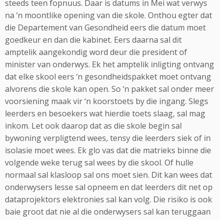
steeds teen fopnuus. Daar is datums in Mei wat verwys
na ‘n moontlike opening van die skole. Onthou egter dat
die Departement van Gesondheid eers die datum moet
goedkeur en dan die kabinet. Eers daarna sal dit
amptelik aangekondig word deur die president of
minister van onderwys. Ek het amptelik inligting ontvang
dat elke skool eers ‘n gesondheidspakket moet ontvang
alvorens die skole kan open. So ‘n pakket sal onder meer
voorsiening maak vir ‘n koorstoets by die ingang. Slegs
leerders en besoekers wat hierdie toets slaag, sal mag
inkom. Let ook daarop dat as die skole begin sal
bywoning verpligtend wees, tensy die leerders siek of in
isolasie moet wees. Ek glo vas dat die matrieks binne die
volgende weke terug sal wees by die skool. Of hulle
normaal sal klasloop sal ons moet sien. Dit kan wees dat
onderwysers lesse sal opneem en dat leerders dit net op
dataprojektors elektronies sal kan volg. Die risiko is ook
baie groot dat nie al die onderwysers sal kan teruggaan