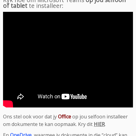
of tablet
te installeer:
Ons stel ook voor dat jy
Office
op jou selfoon installeer
om dokumente te kan oopmaak. Kry dit
HIER
.
En
OneDrive
, waarmee jy dokumente in die “cloud” kan