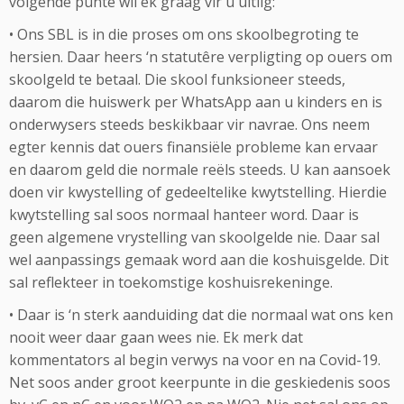
volgende punte wil ek graag vir u uitlig:
• Ons SBL is in die proses om ons skoolbegroting te
hersien. Daar heers ‘n statutêre verpligting op ouers om
skoolgeld te betaal. Die skool funksioneer steeds,
daarom die huiswerk per WhatsApp aan u kinders en is
onderwysers steeds beskikbaar vir navrae. Ons neem
egter kennis dat ouers finansiële probleme kan ervaar
en daarom geld die normale reëls steeds. U kan aansoek
doen vir kwystelling of gedeeltelike kwytstelling. Hierdie
kwytstelling sal soos normaal hanteer word. Daar is
geen algemene vrystelling van skoolgelde nie. Daar sal
wel aanpassings gemaak word aan die koshuisgelde. Dit
sal reflekteer in toekomstige koshuisrekeninge.
• Daar is ‘n sterk aanduiding dat die normaal wat ons ken
nooit weer daar gaan wees nie. Ek merk dat
kommentators al begin verwys na voor en na Covid-19.
Net soos ander groot keerpunte in die geskiedenis soos