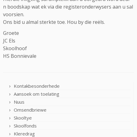
n boodskap wat ek via die registeronderwysers aan u sal
voorsien.
Ons bid u almal sterkte toe. Hou by die reëls.
Groete
JC Els
Skoolhoof
HS Bonnievale
Kontakbesonderhede
Aansoek om toelating
Nuus
Omsendbriewe
Skooltye
Skoolfonds
Kleredrag