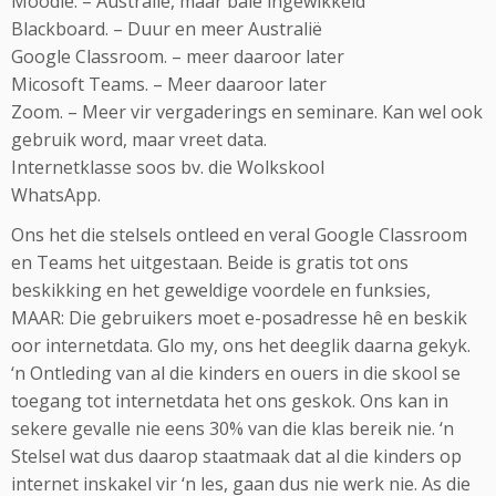
Moodle. – Australië, maar baie ingewikkeld
Blackboard. – Duur en meer Australië
Google Classroom. – meer daaroor later
Micosoft Teams. – Meer daaroor later
Zoom. – Meer vir vergaderings en seminare. Kan wel ook
gebruik word, maar vreet data.
Internetklasse soos bv. die Wolkskool
WhatsApp.
Ons het die stelsels ontleed en veral Google Classroom
en Teams het uitgestaan. Beide is gratis tot ons
beskikking en het geweldige voordele en funksies,
MAAR: Die gebruikers moet e-posadresse hê en beskik
oor internetdata. Glo my, ons het deeglik daarna gekyk.
‘n Ontleding van al die kinders en ouers in die skool se
toegang tot internetdata het ons geskok. Ons kan in
sekere gevalle nie eens 30% van die klas bereik nie. ‘n
Stelsel wat dus daarop staatmaak dat al die kinders op
internet inskakel vir ‘n les, gaan dus nie werk nie. As die