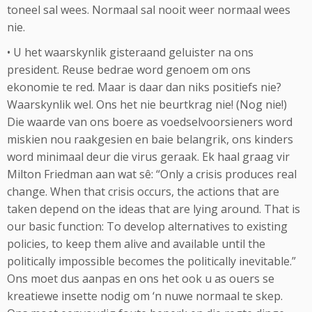
toneel sal wees. Normaal sal nooit weer normaal wees
nie.
• U het waarskynlik gisteraand geluister na ons
president. Reuse bedrae word genoem om ons
ekonomie te red. Maar is daar dan niks positiefs nie?
Waarskynlik wel. Ons het nie beurtkrag nie! (Nog nie!)
Die waarde van ons boere as voedselvoorsieners word
miskien nou raakgesien en baie belangrik, ons kinders
word minimaal deur die virus geraak. Ek haal graag vir
Milton Friedman aan wat sê: “Only a crisis produces real
change. When that crisis occurs, the actions that are
taken depend on the ideas that are lying around. That is
our basic function: To develop alternatives to existing
policies, to keep them alive and available until the
politically impossible becomes the politically inevitable.”
Ons moet dus aanpas en ons het ook u as ouers se
kreatiewe insette nodig om ‘n nuwe normaal te skep.