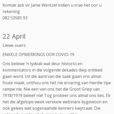
Kontak asb vir Janie Wentzel indien u vrae het oor u
rekening
082 53585 93
22 April
Liewe ouers
ENKELE OPMERKINGS OOR COVID-19
Ons belewe ‘n tydvak wat deur historici en
kommentators in die volgende dekades diep ontleed
gaan word. Uit die aard van die saak gaan ons almal
foute maak, onthou ons het nie ervaring van hierdie tipe
rampe nie. Nie een van ons het die Groot Griep van
1918/1919 beleef nie! Tog probeer ons almal ons bes. Ek
het die afgelope week verskeie webinare bygewoon en
ook gelees wat sogenaamde kenners kwytraak. Die