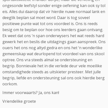
ongesonde leefstyl sonder enige oefening kan ook sy tol
eis. Alles dui daarop dat vir hierdie nuwe normaal lank en
deeglik beplan sal moet word. Daar is tog soveel
positiewe punte wat tot ons voordeel is. Ons is reeds
besig om te beplan oor hoe ons leerders gaan ontvang.
Ek weet dat ons ‘n span onderwysers het wat reeds hard
gewerk het en beslis die uitdagings gaan aanspreek. Ons
ouers het ons nog altyd gedra en ons het ‘n wonderlike
gemeenskap wat deurlopend tot voordeel van ons skool
optree. Ons vra steeds almal se ondersteuning en
begrip. Bonnievale het in die verlede deur vele moeilike
omstandighede steeds as uitskieter presteer. Met julle
begrip, liefde en ondersteuning sal ons ook hierdie berg
oorkom.
Immer voorwaarts? Ja, ons kan!
Vriendelike groete