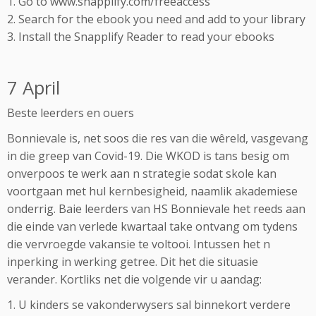
1. Go to www.snapplify.com/freeaccess
2. Search for the ebook you need and add to your library
3. Install the Snapplify Reader to read your ebooks
7 April
Beste leerders en ouers
Bonnievale is, net soos die res van die wêreld, vasgevang
in die greep van Covid-19. Die WKOD is tans besig om
onverpoos te werk aan n strategie sodat skole kan
voortgaan met hul kernbesigheid, naamlik akademiese
onderrig. Baie leerders van HS Bonnievale het reeds aan
die einde van verlede kwartaal take ontvang om tydens
die vervroegde vakansie te voltooi. Intussen het n
inperking in werking getree. Dit het die situasie
verander. Kortliks net die volgende vir u aandag:
1. U kinders se vakonderwysers sal binnekort verdere