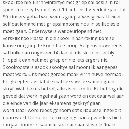
skool toe nie. En ‘n wintertyd met griep sal beslis ‘n rol
speel. In die tyd voor Covid-19 het ons bv. verlede jaar tot
90 kinders gehad wat weens griep afwesig was. U weet
self dat iemand met griepsimptome nou in selfisolasie
moet gaan. Onderwysers wat deurlopend met
verskillende klasse in die skool in aanraking kom se
kanse om griep te kry is baie hoog. Volgens nuwe reëls
sal hulle dan ongeveer 14 dae uit die skool moet bly.
(Hopelik dan net met griep en nie iets ergers nie.)
Skoolroosters asook skooltye sal moontlik aangepas
moet word. Ons moet gereed maak vir ‘n nuwe normaal.
Ek glo egter vas dat die matrieks wel eksamen gaan
skryf. Wat die res betref, alles is moontlik. Ek het tog die
gevoel dat werk ingehaal gaan word en dat daar wel aan
die einde van die jaar eksamens geskryf gaan
word. Daar word reeds genoem dat sillabusse ingekort
gaan word. Dit sal groot uidagings aan opvoeders bied
om jaarpunte so saam te stel dat daar sinvolle finale