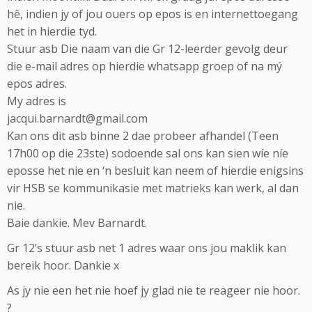
hê, indien jy of jou ouers op epos is en internettoegang
het in hierdie tyd.
Stuur asb Die naam van die Gr 12-leerder gevolg deur
die e-mail adres op hierdie whatsapp groep of na mý
epos adres.
My adres is
jacqui.barnardt@gmail.com
Kan ons dit asb binne 2 dae probeer afhandel (Teen
17h00 op die 23ste) sodoende sal ons kan sien wíe níe
eposse het nie en ‘n besluit kan neem of hierdie enigsins
vir HSB se kommunikasie met matrieks kan werk, al dan
nie.
Baie dankie. Mev Barnardt.
Gr 12’s stuur asb net 1 adres waar ons jou maklik kan
bereik hoor. Dankie x
As jy nie een het nie hoef jy glad nie te reageer nie hoor.
?