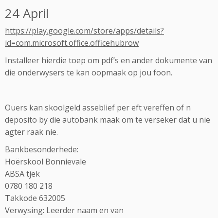
24 April
https://play.google.com/store/apps/details?
id=com.microsoft.office.officehubrow
Installeer hierdie toep om pdf’s en ander dokumente van
die onderwysers te kan oopmaak op jou foon.
Ouers kan skoolgeld asseblief per eft vereffen of n
deposito by die autobank maak om te verseker dat u nie
agter raak nie.
Bankbesonderhede:
Hoërskool Bonnievale
ABSA tjek
0780 180 218
Takkode 632005
Verwysing: Leerder naam en van