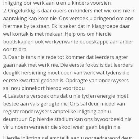
inligting oor werk aan u en u kinders voorsien.
2. Ongelukkig is daar ouers en kinders met wie ons nie in
aanraking kan kom nie. Ons versoek u dringend om ons
hiermee by te staan. Ek is seker dat in klasgroepe daar
wel kontak is met mekaar. Help ons om hierdie
boodskap en ook werkverwante boodskappe aan ander
oor te dra.
3. Daar is tans nie rede tot kommer dat leerders agter
gaan raak met werk nie. Die eerste fokus is dat leerders
deeglik hersiening moet doen van werk wat tydens die
eerste kwartaal gedoen is. Opdragte van onderwysers
sal nou binnekort hierop voortbou.
4. Laastens versoek ons dat u nie tyd en energie moet
bestee aan vals gerugte nie! Ons sal deur middel van
registeronderwysers amptelike inligting aan u
deurstuur. Op hierdie stadium kan ons byvoorbeeld nie
vir u noem wanneer die skool weer gaan begin nie.
Hierdie inligting sal amptelik aan u oorgedra word deur