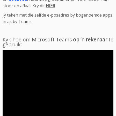
stoor en aflaai. Kry dit
HIER
.
Jy teken met die selfde e-posadres by bogenoemde apps
in as by Teams.
Kyk hoe om Microsoft Teams
op ‘n rekenaar
te
gebruik: