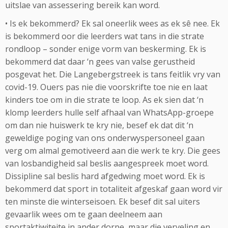
uitslae van assessering bereik kan word.
• Is ek bekommerd? Ek sal oneerlik wees as ek sê nee. Ek
is bekommerd oor die leerders wat tans in die strate
rondloop – sonder enige vorm van beskerming. Ek is
bekommerd dat daar ‘n gees van valse gerustheid
posgevat het. Die Langebergstreek is tans feitlik vry van
covid-19. Ouers pas nie die voorskrifte toe nie en laat
kinders toe om in die strate te loop. As ek sien dat ‘n
klomp leerders hulle self afhaal van WhatsApp-groepe
om dan nie huiswerk te kry nie, besef ek dat dit ‘n
geweldige poging van ons onderwyspersoneel gaan
verg om almal gemotiveerd aan die werk te kry. Die gees
van losbandigheid sal beslis aangespreek moet word.
Dissipline sal beslis hard afgedwing moet word. Ek is
bekommerd dat sport in totaliteit afgeskaf gaan word vir
ten minste die winterseisoen. Ek besef dit sal uiters
gevaarlik wees om te gaan deelneem aan
sportaktiwiteite in ander dorpe, maar die verveling en