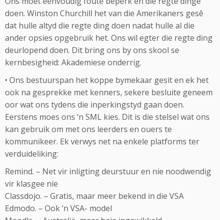
Ons moet eenvoudig foute beperk en die regte dinge
doen. Winston Churchill het van die Amerikaners gesê
dat hulle altyd die regte ding doen nadat hulle al die
ander opsies opgebruik het. Ons wil egter die regte ding
deurlopend doen. Dit bring ons by ons skool se
kernbesigheid: Akademiese onderrig.
• Ons bestuurspan het koppe bymekaar gesit en ek het
ook na gesprekke met kenners, sekere besluite geneem
oor wat ons tydens die inperkingstyd gaan doen.
Eerstens moes ons ‘n SML kies. Dit is die stelsel wat ons
kan gebruik om met ons leerders en ouers te
kommunikeer. Ek verwys net na enkele platforms ter
verduideliking:
Remind. – Net vir inligting deurstuur en nie noodwendig
vir klasgee nie
Classdojo. – Gratis, maar meer bekend in die VSA
Edmodo. – Ook ‘n VSA- model